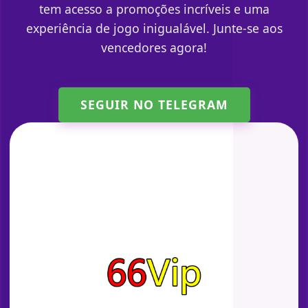
tem acesso a promoções incríveis e uma
experiência de jogo inigualável. Junte-se aos
vencedores agora!
SEGUIR NO TELEGRAM