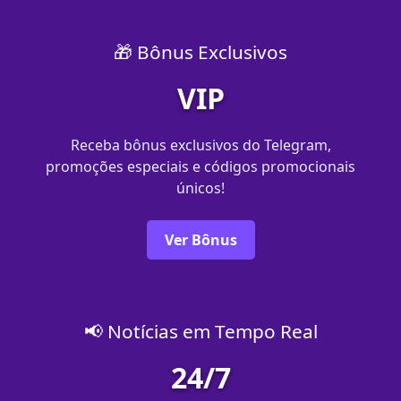
🎁 Bônus Exclusivos
VIP
Receba bônus exclusivos do Telegram,
promoções especiais e códigos promocionais
únicos!
Ver Bônus
📢 Notícias em Tempo Real
24/7