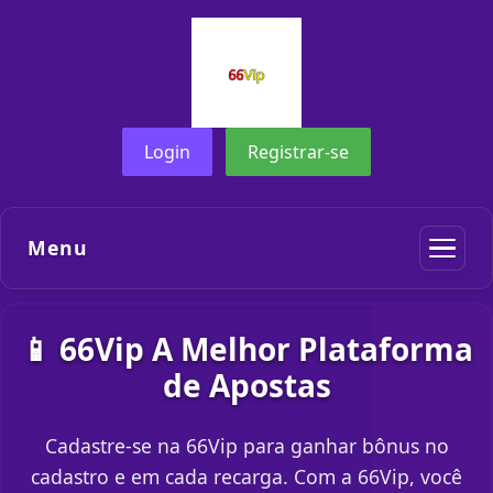
Login
Registrar-se
Menu
📱 66Vip A Melhor Plataforma
de Apostas
Cadastre-se na 66Vip para ganhar bônus no
cadastro e em cada recarga. Com a 66Vip, você