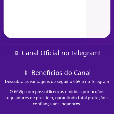
📱 Canal Oficial no Telegram!
📱 Benefícios do Canal
Descubra as vantagens de seguir a 66Vip no Telegram
O 66Vip com​ possui licenças emitidas por órgãos
reguladores de prestígio, garantindo total proteção e
confiança aos jogadores.