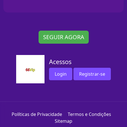
SEGUIR AGORA
Acessos
Login
Registrar-se
Políticas de Privacidade
Termos e Condições
Sitemap