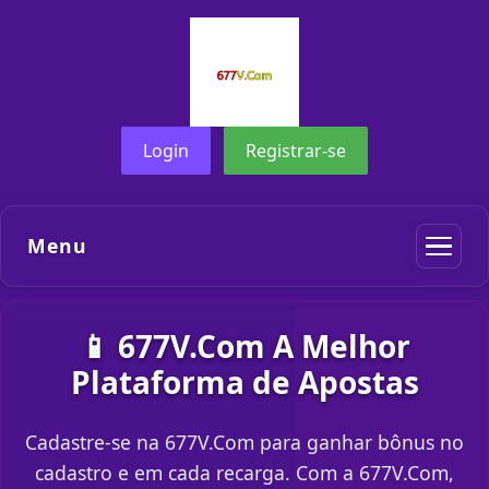
Login
Registrar-se
Menu
📱 677V.Com A Melhor
Plataforma de Apostas
Cadastre-se na 677V.Com para ganhar bônus no
cadastro e em cada recarga. Com a 677V.Com,