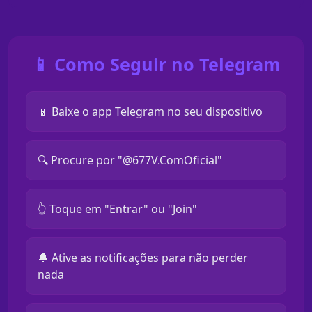
📱 Como Seguir no Telegram
📱 Baixe o app Telegram no seu dispositivo
🔍 Procure por "@677V.ComOficial"
👆 Toque em "Entrar" ou "Join"
🔔 Ative as notificações para não perder
nada