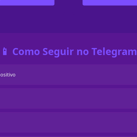
📱 Como Seguir no Telegram
ositivo