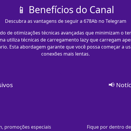
📱 Benefícios do Canal
Descubra as vantagens de seguir a 678Ab no Telegram
ado de otimizações técnicas avançadas que minimizam o
a utiliza técnicas de carregamento lazy que carregam ape
ário. Esta abordagem garante que você possa começar a u
conexões mais lentas.
sivos
📢 Notí
m, promoções especiais
Fique por dentro d