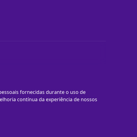
pessoais fornecidas durante o uso de
elhoria contínua da experiência de nossos