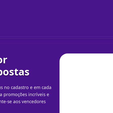
or
postas
s no cadastro e em cada
a promoções incríveis e
unte-se aos vencedores