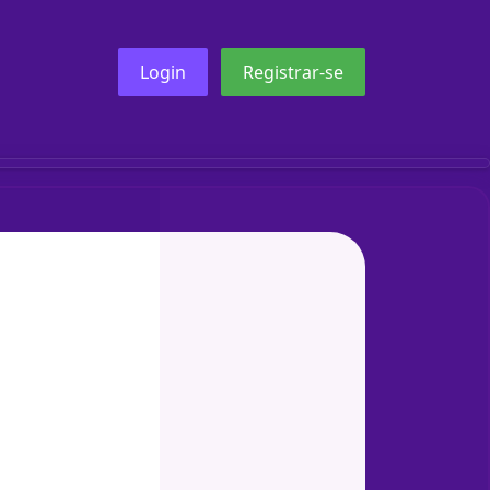
Login
Registrar-se