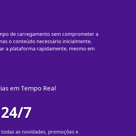
 tempo de carregamento sem comprometer a
nas o conteúdo necessário inicialmente,
sar a plataforma rapidamente, mesmo em
cias em Tempo Real
24/7
e todas as novidades, promoções e