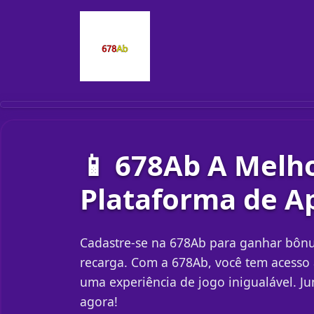
📱 678Ab A Melh
Plataforma de A
Cadastre-se na 678Ab para ganhar bônu
recarga. Com a 678Ab, você tem acesso 
uma experiência de jogo inigualável. J
agora!