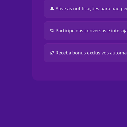
🔔 Ative as notificações para não p
💬 Participe das conversas e interaj
🎁 Receba bônus exclusivos autom