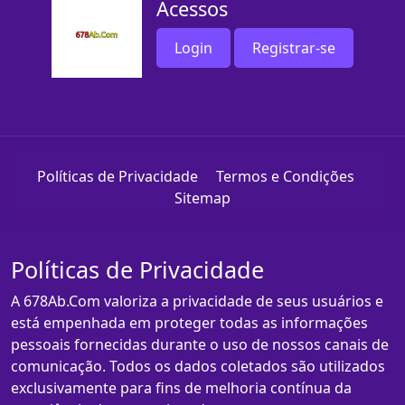
Acessos
Login
Registrar-se
Políticas de Privacidade
Termos e Condições
Sitemap
Políticas de Privacidade
A 678Ab.Com valoriza a privacidade de seus usuários e
está empenhada em proteger todas as informações
pessoais fornecidas durante o uso de nossos canais de
comunicação. Todos os dados coletados são utilizados
exclusivamente para fins de melhoria contínua da