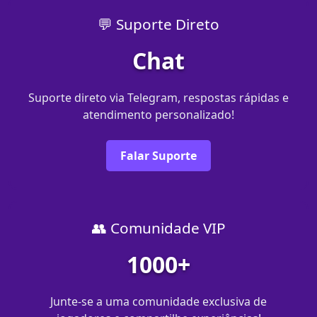
💬 Suporte Direto
Chat
Suporte direto via Telegram, respostas rápidas e
atendimento personalizado!
Falar Suporte
👥 Comunidade VIP
1000+
Junte-se a uma comunidade exclusiva de