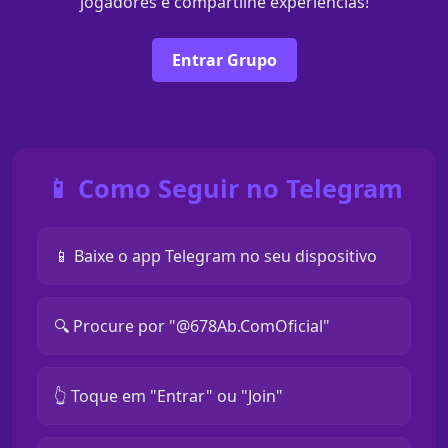
jogadores e compartilhe experiências!
Entrar Grupo
📱 Como Seguir no Telegram
📱 Baixe o app Telegram no seu dispositivo
🔍 Procure por "@678Ab.ComOficial"
👆 Toque em "Entrar" ou "Join"