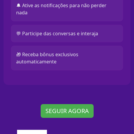
🔔 Ative as notificações para não perder
nada
💬 Participe das conversas e interaja
🎁 Receba bônus exclusivos
automaticamente
SEGUIR AGORA