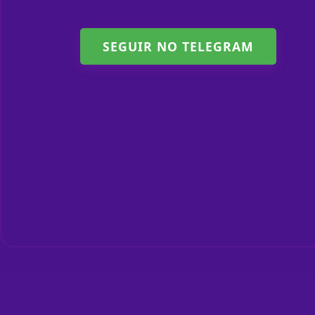
SEGUIR NO TELEGRAM