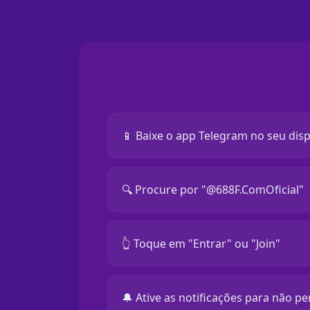
📱 Baixe o app Telegram no seu disp
🔍 Procure por "@688F.ComOficial"
👆 Toque em "Entrar" ou "Join"
🔔 Ative as notificações para não p