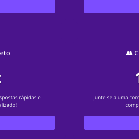
reto
👥 
t
espostas rápidas e
Junte-se a uma com
lizado!
compa
e