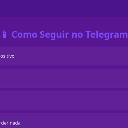
📱 Como Seguir no Telegram
ositivo
erder nada