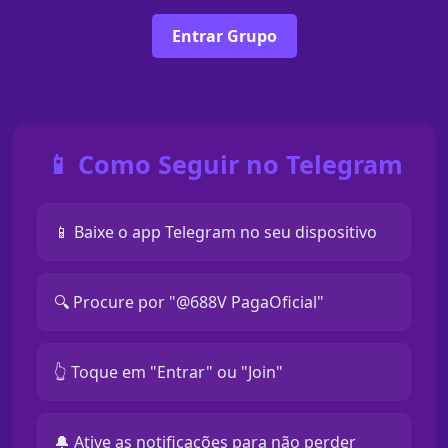
Entrar Grupo
📱 Como Seguir no Telegram
📱 Baixe o app Telegram no seu dispositivo
🔍 Procure por "@688V PagaOficial"
👆 Toque em "Entrar" ou "Join"
🔔 Ative as notificações para não perder