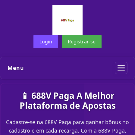
Login
Registrar-se
Menu
📱 688V Paga A Melhor
Plataforma de Apostas
Cadastre-se na 688V Paga para ganhar bônus no
cadastro e em cada recarga. Com a 688V Paga,