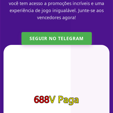
você tem acesso a promoções incríveis e uma
experiência de jogo inigualável. Junte-se aos
vencedores agora!
SEGUIR NO TELEGRAM