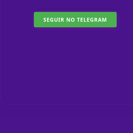
SEGUIR NO TELEGRAM