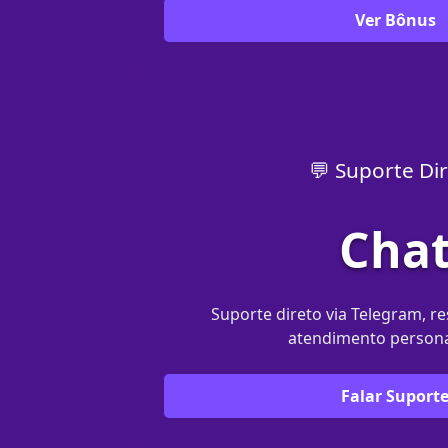
Ver Bônus
💬 Suporte Di
Cha
Suporte direto via Telegram, r
atendimento persona
Falar Suport