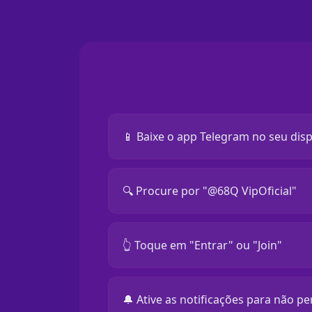
📱 Baixe o app Telegram no seu disp
🔍 Procure por "@68Q VipOficial"
👆 Toque em "Entrar" ou "Join"
🔔 Ative as notificações para não p