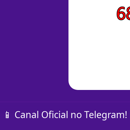
📱 Canal Oficial no Telegram!