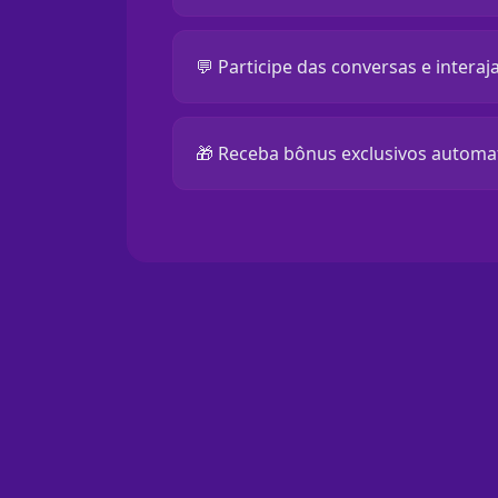
💬 Participe das conversas e interaj
🎁 Receba bônus exclusivos autom