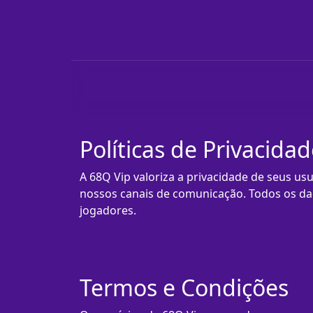
Políticas de Privacida
A 68Q Vip valoriza a privacidade de seus u
nossos canais de comunicação. Todos os dad
jogadores.
Termos e Condições