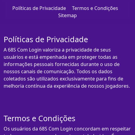
Políticas de Privacidade
Termos e Condições
Sitemap
Políticas de Privacidade
A 68S Com Login valoriza a privacidade de seus
usuários e está empenhada em proteger todas as
informações pessoais fornecidas durante o uso de
nossos canais de comunicação. Todos os dados
coletados são utilizados exclusivamente para fins de
melhoria contínua da experiência de nossos jogadores.
Termos e Condições
Os usuários da 68S Com Login concordam em respeitar