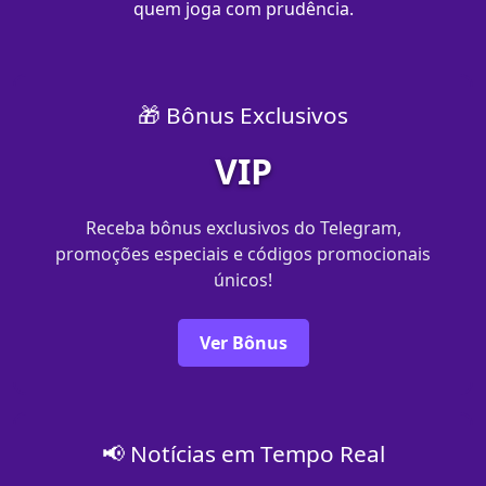
quem joga com prudência.
🎁 Bônus Exclusivos
VIP
Receba bônus exclusivos do Telegram,
promoções especiais e códigos promocionais
únicos!
Ver Bônus
📢 Notícias em Tempo Real