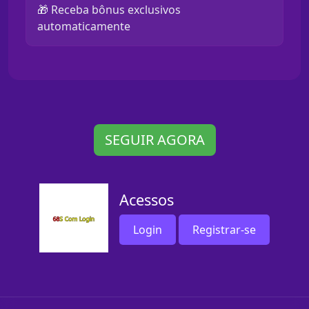
🎁 Receba bônus exclusivos
automaticamente
SEGUIR AGORA
Acessos
Login
Registrar-se