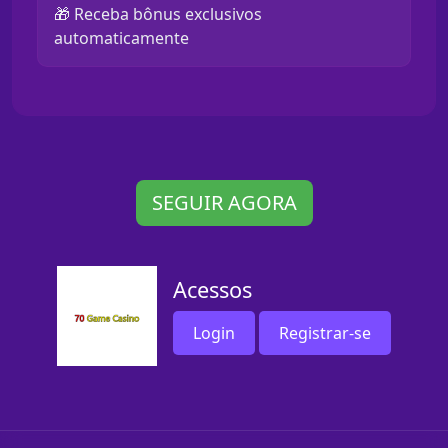
🎁 Receba bônus exclusivos
automaticamente
SEGUIR AGORA
Acessos
Login
Registrar-se