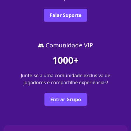
Falar Suporte
👥 Comunidade VIP
1000+
Junte-se a uma comunidade exclusiva de
jogadores e compartilhe experiências!
Entrar Grupo