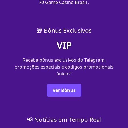
70 Game Casino Brasil .
🎁 Bônus Exclusivos
VIP
Receba bônus exclusivos do Telegram,
promoções especiais e códigos promocionais
únicos!
Ver Bônus
📢 Notícias em Tempo Real