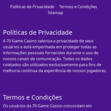
Políticas de Privacidade
Termos e Condições
Sitemap
Políticas de Privacidade
A 70 Game Casino valoriza a privacidade de seus
usuários e está empenhada em proteger todas as
informações pessoais fornecidas durante o uso de
nossos canais de comunicação. Todos os dados
coletados são utilizados exclusivamente para fins de
melhoria contínua da experiência de nossos jogadores.
Termos e Condições
Os usuários da 70 Game Casino concordam em