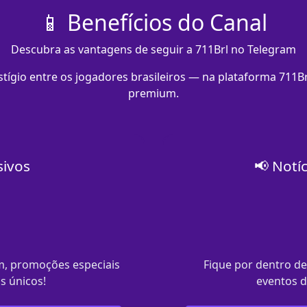
📱 Benefícios do Canal
Descubra as vantagens de seguir a 711Brl no Telegram
stígio entre os jogadores brasileiros — na plataforma 711Brl
premium.
sivos
📢 Notí
m, promoções especiais
Fique por dentro d
s únicos!
eventos d