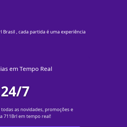
 Brasil , cada partida é uma experiência
cias em Tempo Real
24/7
e todas as novidades, promoções e
a 711Brl em tempo real!