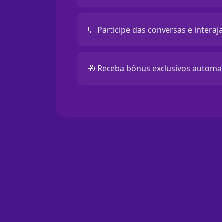
💬 Participe das conversas e interaj
🎁 Receba bônus exclusivos autom