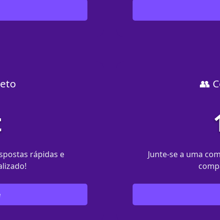
reto
👥 
t
espostas rápidas e
Junte-se a uma com
lizado!
compa
e