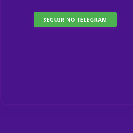
SEGUIR NO TELEGRAM