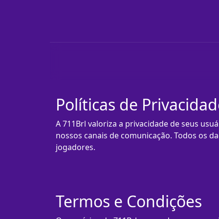
Políticas de Privacida
A 711Brl valoriza a privacidade de seus us
nossos canais de comunicação. Todos os dad
jogadores.
Termos e Condições