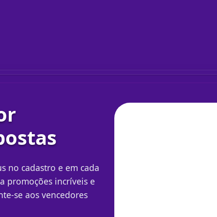
or
postas
us no cadastro e em cada
a promoções incríveis e
unte-se aos vencedores