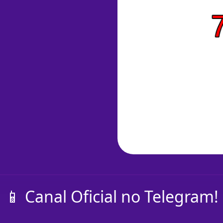
📱 Canal Oficial no Telegram!