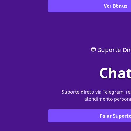
Ver Bônus
💬 Suporte Di
Cha
Suporte direto via Telegram, r
atendimento persona
Falar Suport