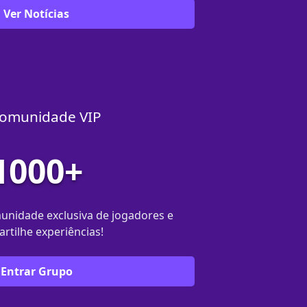
Ver Notícias
Comunidade VIP
1000+
unidade exclusiva de jogadores e
rtilhe experiências!
Entrar Grupo