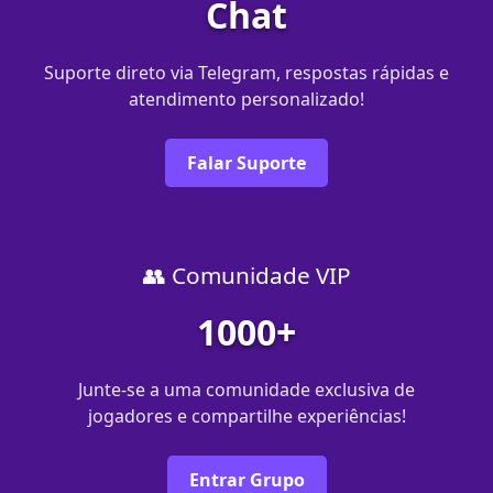
Chat
Suporte direto via Telegram, respostas rápidas e
atendimento personalizado!
Falar Suporte
👥 Comunidade VIP
1000+
Junte-se a uma comunidade exclusiva de
jogadores e compartilhe experiências!
Entrar Grupo