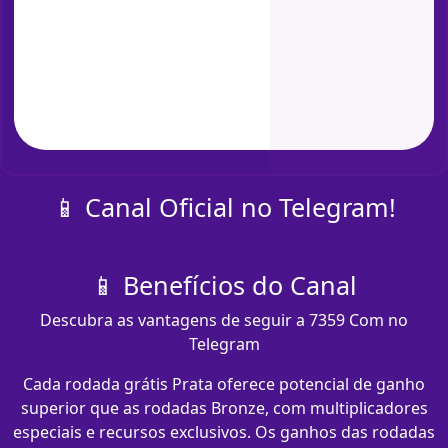
📱 Canal Oficial no Telegram!
📱 Benefícios do Canal
Descubra as vantagens de seguir a 7359 Com no
Telegram
Cada rodada grátis Prata oferece potencial de ganho
superior que as rodadas Bronze, com multiplicadores
especiais e recursos exclusivos. Os ganhos das rodadas