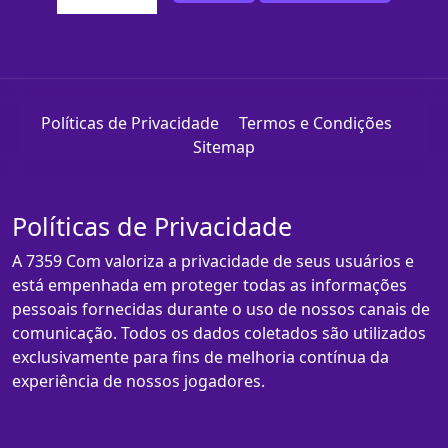
Políticas de Privacidade
Termos e Condições
Sitemap
Políticas de Privacidade
A 7359 Com valoriza a privacidade de seus usuários e
está empenhada em proteger todas as informações
pessoais fornecidas durante o uso de nossos canais de
comunicação. Todos os dados coletados são utilizados
exclusivamente para fins de melhoria contínua da
experiência de nossos jogadores.