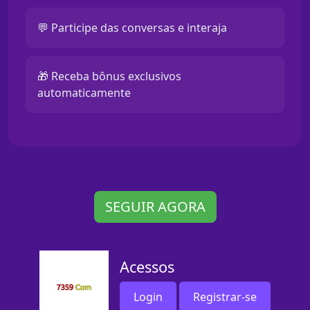
💬 Participe das conversas e interaja
🎁 Receba bônus exclusivos
automaticamente
SEGUIR AGORA
Acessos
Login
Registrar-se