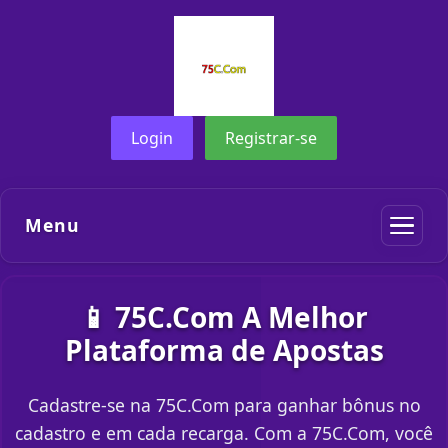
Login
Registrar-se
Menu
📱 75C.Com A Melhor
Plataforma de Apostas
Cadastre-se na 75C.Com para ganhar bônus no
cadastro e em cada recarga. Com a 75C.Com, você