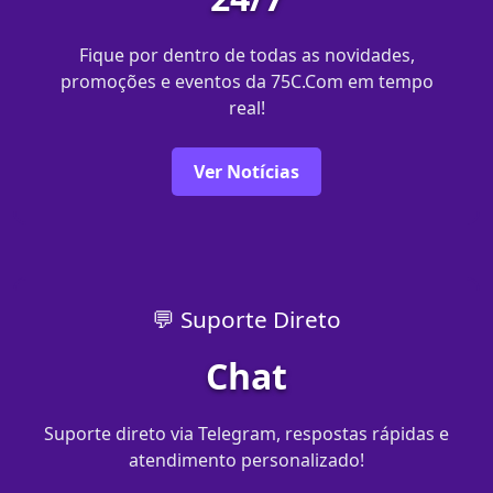
Fique por dentro de todas as novidades,
promoções e eventos da 75C.Com em tempo
real!
Ver Notícias
💬 Suporte Direto
Chat
Suporte direto via Telegram, respostas rápidas e
atendimento personalizado!