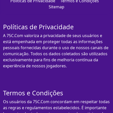
Políticas de Privacidade
Termos e Condições
Sitemap
Políticas de Privacidade
A 75C.Com valoriza a privacidade de seus usuários e
está empenhada em proteger todas as informações
pessoais fornecidas durante o uso de nossos canais de
comunicação. Todos os dados coletados são utilizados
exclusivamente para fins de melhoria contínua da
experiência de nossos jogadores.
Termos e Condições
Os usuários da 75C.Com concordam em respeitar todas
as regras e regulamentos estabelecidos. É importante