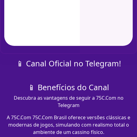
📱 Canal Oficial no Telegram!
📱 Benefícios do Canal
Descubra as vantagens de seguir a 75C.Com no
Telegram
A 75C.Com 75C.Com Brasil oferece versões clássicas e
modernas de jogos, simulando com realismo total o
ambiente de um cassino físico.