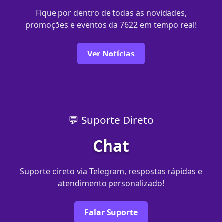
Fique por dentro de todas as novidades,
promoções e eventos da 7622 em tempo real!
Ver Notícias
💬 Suporte Direto
Chat
Suporte direto via Telegram, respostas rápidas e
atendimento personalizado!
Falar Suporte