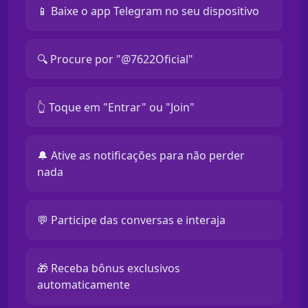
📱 Baixe o app Telegram no seu dispositivo
🔍 Procure por "@7622Oficial"
👆 Toque em "Entrar" ou "Join"
🔔 Ative as notificações para não perder
nada
💬 Participe das conversas e interaja
🎁 Receba bônus exclusivos
automaticamente