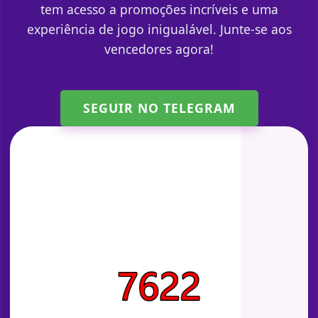
tem acesso a promoções incríveis e uma
experiência de jogo inigualável. Junte-se aos
vencedores agora!
SEGUIR NO TELEGRAM