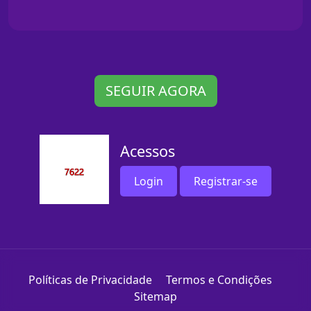
SEGUIR AGORA
Acessos
Login
Registrar-se
Políticas de Privacidade
Termos e Condições
Sitemap