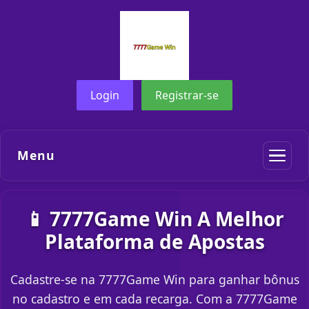
Login
Registrar-se
Menu
📱 7777Game Win A Melhor
Plataforma de Apostas
Cadastre-se na 7777Game Win para ganhar bônus
no cadastro e em cada recarga. Com a 7777Game