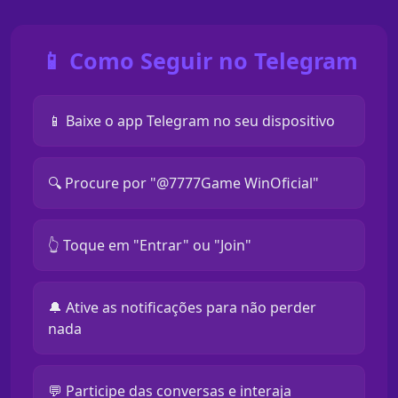
📱 Como Seguir no Telegram
📱 Baixe o app Telegram no seu dispositivo
🔍 Procure por "@7777Game WinOficial"
👆 Toque em "Entrar" ou "Join"
🔔 Ative as notificações para não perder
nada
💬 Participe das conversas e interaja