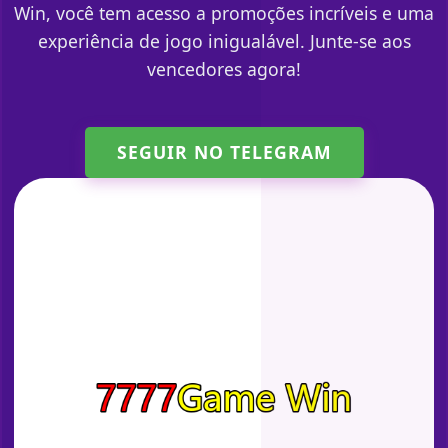
Win, você tem acesso a promoções incríveis e uma
experiência de jogo inigualável. Junte-se aos
vencedores agora!
SEGUIR NO TELEGRAM