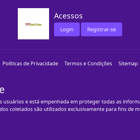
Acessos
Login
Registrar-se
Políticas de Privacidade
Termos e Condições
Sitemap
de
us usuários e está empenhada em proteger todas as inform
os coletados são utilizados exclusivamente para fins de m