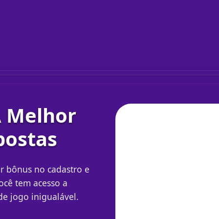
A Melhor
postas
r bônus no cadastro e
ocê tem acesso a
e jogo inigualável.