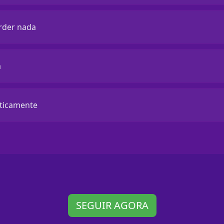
erder nada
a
aticamente
SEGUIR AGORA