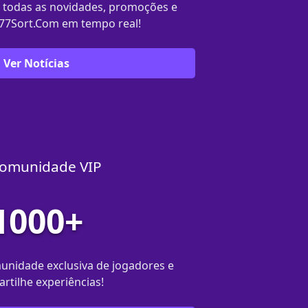
e todas as novidades, promoções e
77Sort.Com em tempo real!
Ver Notícias
Comunidade VIP
1000+
unidade exclusiva de jogadores e
rtilhe experiências!