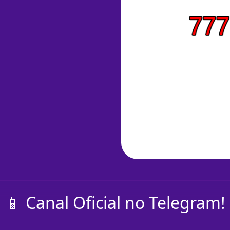
📱 Canal Oficial no Telegram!