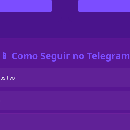
e
📱 Como Seguir no Telegram
ositivo
l"