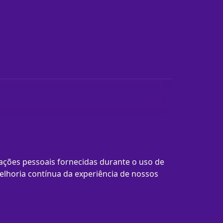
ações pessoais fornecidas durante o uso de
elhoria contínua da experiência de nossos