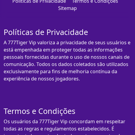
Políticas de Privacidade
Termos e Condições
Sitemap
Políticas de Privacidade
A 777Tiger Vip valoriza a privacidade de seus usuários e
está empenhada em proteger todas as informações
pessoais fornecidas durante o uso de nossos canais de
comunicação. Todos os dados coletados são utilizados
exclusivamente para fins de melhoria contínua da
experiência de nossos jogadores.
Termos e Condições
Os usuários da 777Tiger Vip concordam em respeitar
todas as regras e regulamentos estabelecidos. É