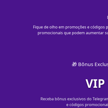
Fique de olho em promoções e códigos p
promocionais que podem aumentar sua
🎁 Bônus Exclu
VIP
Receba bônus exclusivos do Telegra
e códigos promocionai