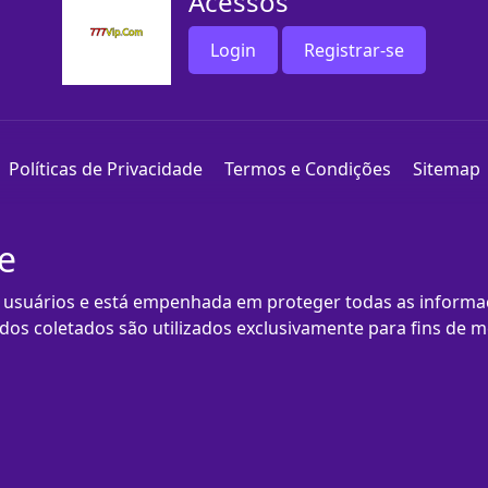
Acessos
Login
Registrar-se
Políticas de Privacidade
Termos e Condições
Sitemap
de
s usuários e está empenhada em proteger todas as informa
os coletados são utilizados exclusivamente para fins de m