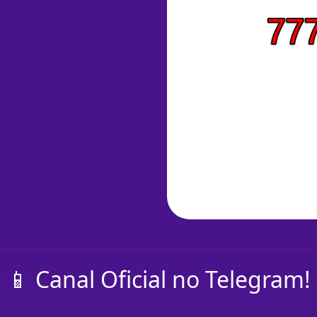
📱 Canal Oficial no Telegram!