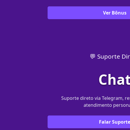
Ver Bônus
💬 Suporte Di
Cha
Suporte direto via Telegram, r
atendimento persona
Falar Suport