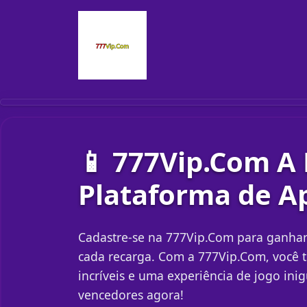
📱 777Vip.Com A
Plataforma de A
Cadastre-se na 777Vip.Com para ganhar
cada recarga. Com a 777Vip.Com, você 
incríveis e uma experiência de jogo inig
vencedores agora!