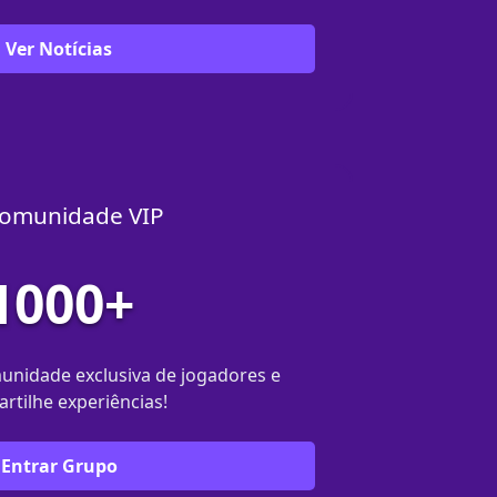
Ver Notícias
Comunidade VIP
1000+
unidade exclusiva de jogadores e
rtilhe experiências!
Entrar Grupo