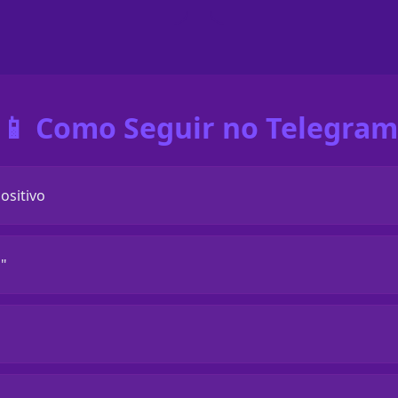
📱 Como Seguir no Telegram
ositivo
"