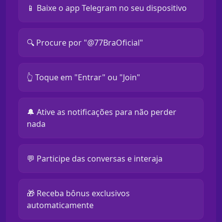
📱 Baixe o app Telegram no seu dispositivo
🔍 Procure por "@77BraOficial"
👆 Toque em "Entrar" ou "Join"
🔔 Ative as notificações para não perder
nada
💬 Participe das conversas e interaja
🎁 Receba bônus exclusivos
automaticamente