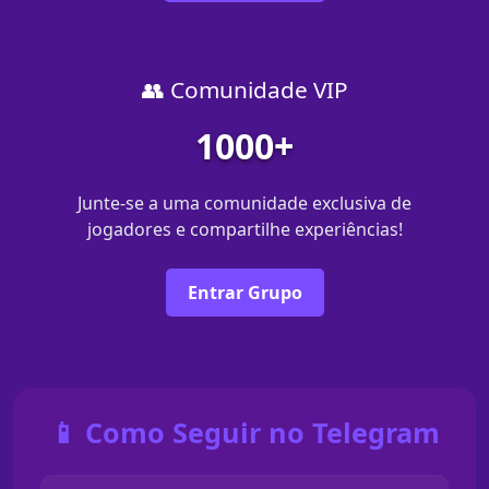
👥 Comunidade VIP
1000+
Junte-se a uma comunidade exclusiva de
jogadores e compartilhe experiências!
Entrar Grupo
📱 Como Seguir no Telegram