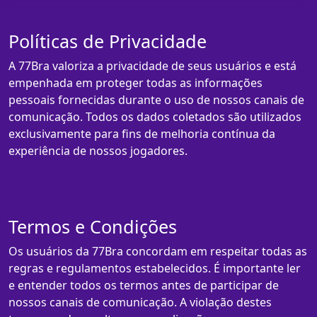
Políticas de Privacidade
A 77Bra valoriza a privacidade de seus usuários e está
empenhada em proteger todas as informações
pessoais fornecidas durante o uso de nossos canais de
comunicação. Todos os dados coletados são utilizados
exclusivamente para fins de melhoria contínua da
experiência de nossos jogadores.
Termos e Condições
Os usuários da 77Bra concordam em respeitar todas as
regras e regulamentos estabelecidos. É importante ler
e entender todos os termos antes de participar de
nossos canais de comunicação. A violação destes