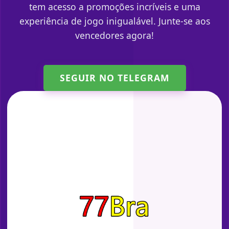
tem acesso a promoções incríveis e uma
experiência de jogo inigualável. Junte-se aos
vencedores agora!
SEGUIR NO TELEGRAM