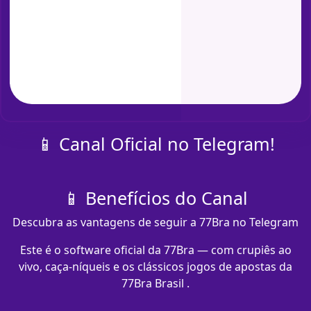
📱 Canal Oficial no Telegram!
📱 Benefícios do Canal
Descubra as vantagens de seguir a 77Bra no Telegram
Este é o software oficial da 77Bra — com crupiês ao
vivo, caça-níqueis e os clássicos jogos de apostas da
77Bra Brasil .