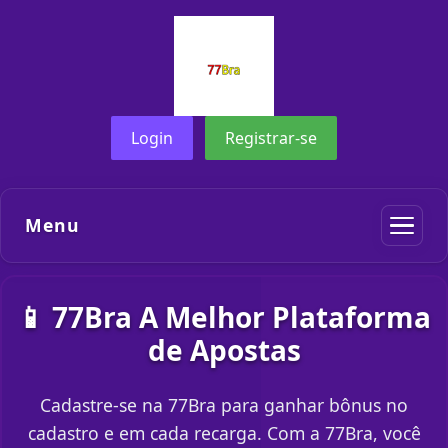
Login
Registrar-se
Menu
📱 77Bra A Melhor Plataforma
de Apostas
Cadastre-se na 77Bra para ganhar bônus no
cadastro e em cada recarga. Com a 77Bra, você