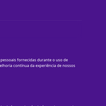
 pessoais fornecidas durante o uso de
elhoria contínua da experiência de nossos