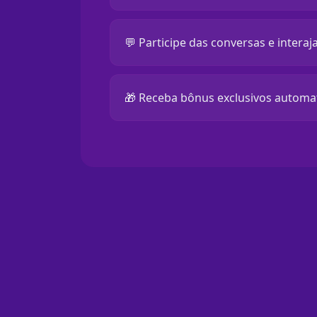
💬 Participe das conversas e interaj
🎁 Receba bônus exclusivos autom