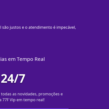
l são justos e o atendimento é impecável,
cias em Tempo Real
24/7
e todas as novidades, promoções e
a 77F Vip em tempo real!