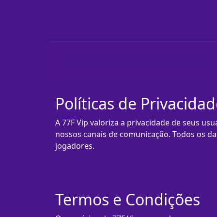
Políticas de Privacida
A 77F Vip valoriza a privacidade de seus u
nossos canais de comunicação. Todos os dad
jogadores.
Termos e Condições