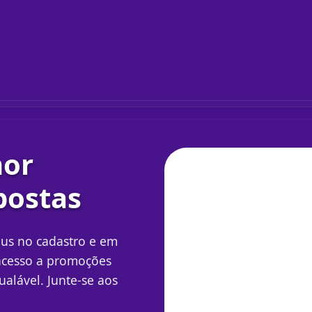
hor
postas
nus no cadastro e em
 acesso a promoções
ualável. Junte-se aos