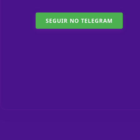
SEGUIR NO TELEGRAM