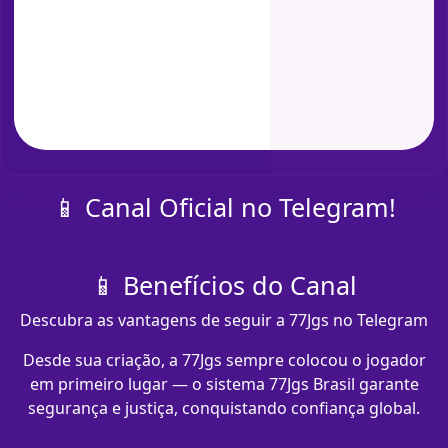
📱 Canal Oficial no Telegram!
📱 Benefícios do Canal
Descubra as vantagens de seguir a 77Jgs no Telegram
Desde sua criação, a 77Jgs sempre colocou o jogador
em primeiro lugar — o sistema 77Jgs Brasil garante
segurança e justiça, conquistando confiança global.