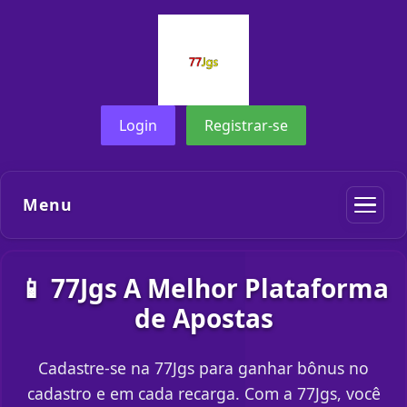
Login
Registrar-se
Menu
📱 77Jgs A Melhor Plataforma
de Apostas
Cadastre-se na 77Jgs para ganhar bônus no
cadastro e em cada recarga. Com a 77Jgs, você