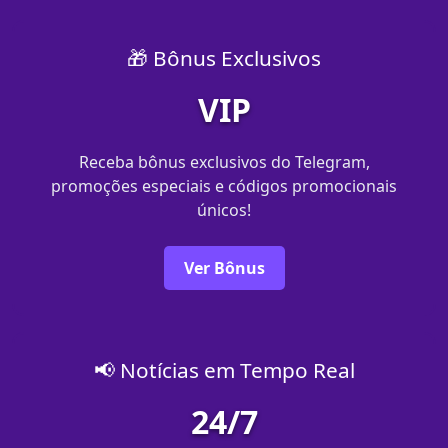
🎁 Bônus Exclusivos
VIP
Receba bônus exclusivos do Telegram,
promoções especiais e códigos promocionais
únicos!
Ver Bônus
📢 Notícias em Tempo Real
24/7