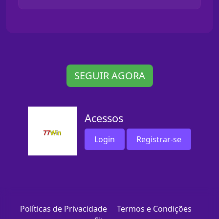
SEGUIR AGORA
Acessos
Login
Registrar-se
Políticas de Privacidade
Termos e Condições