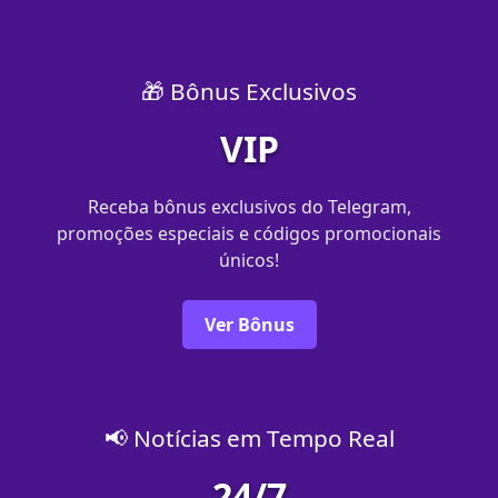
🎁 Bônus Exclusivos
VIP
Receba bônus exclusivos do Telegram,
promoções especiais e códigos promocionais
únicos!
Ver Bônus
📢 Notícias em Tempo Real
24/7