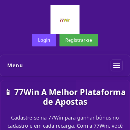
Login
Registrar-se
Menu
📱 77Win A Melhor Plataforma
de Apostas
Cadastre-se na 77Win para ganhar bônus no
cadastro e em cada recarga. Com a 77Win, você