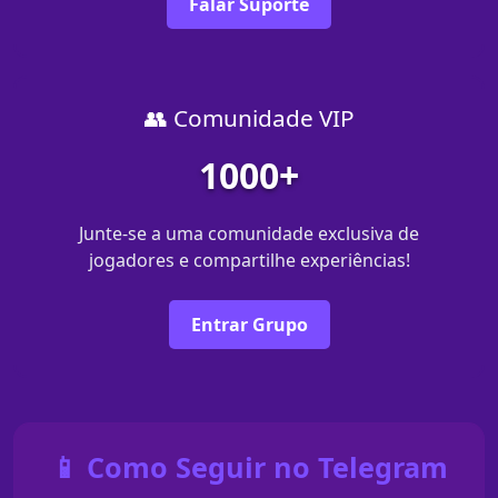
Falar Suporte
👥 Comunidade VIP
1000+
Junte-se a uma comunidade exclusiva de
jogadores e compartilhe experiências!
Entrar Grupo
📱 Como Seguir no Telegram