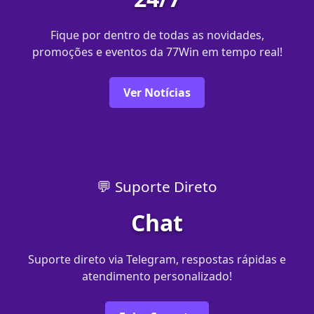
Fique por dentro de todas as novidades,
promoções e eventos da 77Win em tempo real!
Ver Notícias
💬 Suporte Direto
Chat
Suporte direto via Telegram, respostas rápidas e
atendimento personalizado!