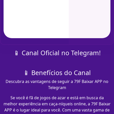
📱 Canal Oficial no Telegram!
📱 Benefícios do Canal
Descubra as vantagens de seguir a 79F Baixar APP no
Telegram
Se você é fã de jogos de azar e está em busca da
melhor experiência em caça-níqueis online, a 79F Baixar
APP é o lugar ideal para você. Com uma vasta gama de