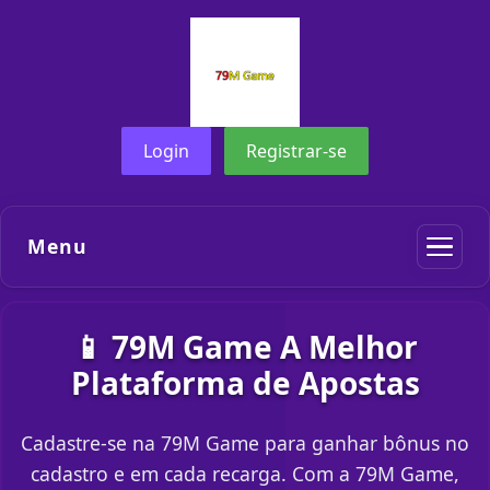
Login
Registrar-se
Menu
📱 79M Game A Melhor
Plataforma de Apostas
Cadastre-se na 79M Game para ganhar bônus no
cadastro e em cada recarga. Com a 79M Game,