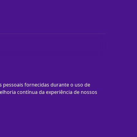
s pessoais fornecidas durante o uso de
elhoria contínua da experiência de nossos