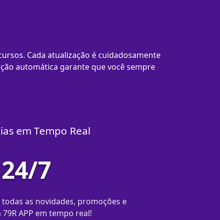
cursos. Cada atualização é cuidadosamente
zação automática garante que você sempre
cias em Tempo Real
24/7
e todas as novidades, promoções e
a 79R APP em tempo real!