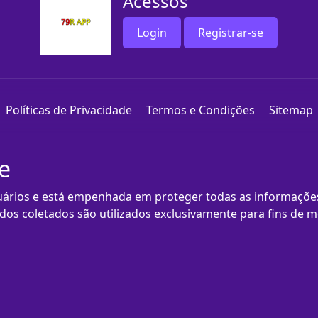
Acessos
Login
Registrar-se
Políticas de Privacidade
Termos e Condições
Sitemap
de
suários e está empenhada em proteger todas as informaçõe
os coletados são utilizados exclusivamente para fins de m