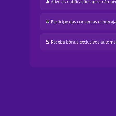
🔔 Ative as notificações para não p
💬 Participe das conversas e interaj
🎁 Receba bônus exclusivos autom