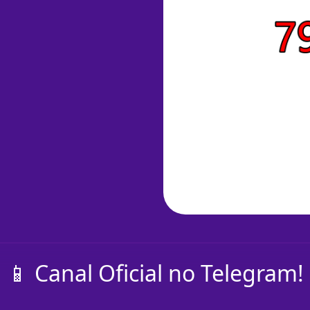
📱 Canal Oficial no Telegram!