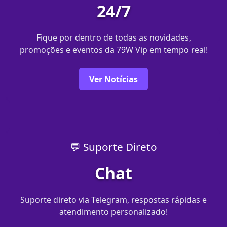
24/7
Fique por dentro de todas as novidades,
promoções e eventos da 79W Vip em tempo real!
Ver Notícias
💬 Suporte Direto
Chat
Suporte direto via Telegram, respostas rápidas e
atendimento personalizado!