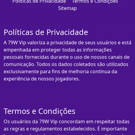
Políticas de Privacidade
Termos e Condições
Sitemap
Políticas de Privacidade
A 79W Vip valoriza a privacidade de seus usuários e está
empenhada em proteger todas as informações
pessoais fornecidas durante o uso de nossos canais de
comunicação. Todos os dados coletados são utilizados
exclusivamente para fins de melhoria contínua da
experiência de nossos jogadores.
Termos e Condições
Os usuários da 79W Vip concordam em respeitar todas
as regras e regulamentos estabelecidos. É importante