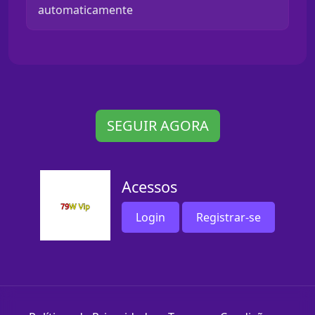
automaticamente
SEGUIR AGORA
Acessos
Login
Registrar-se