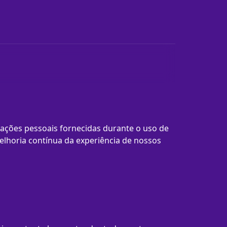
ações pessoais fornecidas durante o uso de
elhoria contínua da experiência de nossos