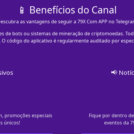
📱 Benefícios do Canal
escubra as vantagens de seguir a 79X Com APP no Telegr
es de bots ou sistemas de mineração de criptomoedas. Tod
. O código do aplicativo é regularmente auditado por espe
sivos
📢 Notí
m, promoções especiais
Fique por dentro d
s únicos!
eventos da 7