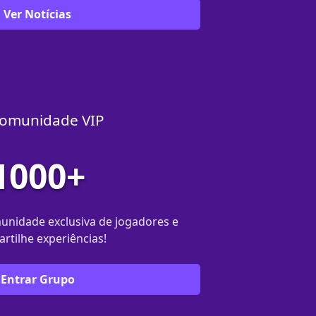
Ver Notícias
Comunidade VIP
1000+
unidade exclusiva de jogadores e
rtilhe experiências!
Entrar Grupo