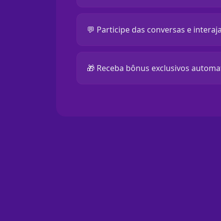
💬 Participe das conversas e interaj
🎁 Receba bônus exclusivos autom