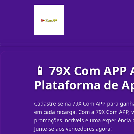
📱 79X Com APP 
Plataforma de A
Cadastre-se na 79X Com APP para ganha
em cada recarga. Com a 79X Com APP, v
promoções incríveis e uma experiência d
Junte-se aos vencedores agora!