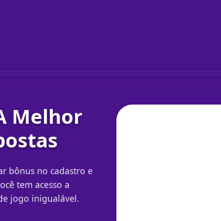
A Melhor
postas
r bônus no cadastro e
ocê tem acesso a
e jogo inigualável.