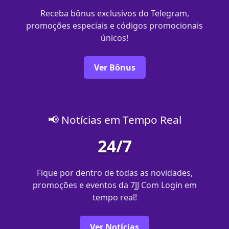
Receba bônus exclusivos do Telegram,
promoções especiais e códigos promocionais
únicos!
Ver Bônus
📢 Notícias em Tempo Real
24/7
Fique por dentro de todas as novidades,
promoções e eventos da 7JJ Com Login em
tempo real!
Ver Notícias