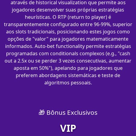
através de historical visualization que permite aos
jogadores desenvolver suas próprias estratégias
heurísticas. O RTP (return to player) é
transparentemente configurado entre 96-99%, superior
aos slots tradicionais, posicionando estes jogos como
opções de "valor" para jogadores matematicamente
informados. Auto-bet functionality permite estratégias
programadas com conditionals complexos (e.g., "cash
out a 2.5x ou se perder 3 vezes consecutivas, aumentar
aposta em 50%"), apelando para jogadores que
preferem abordagens sistemáticas e teste de
algoritmos pessoais.
🎁 Bônus Exclusivos
VIP