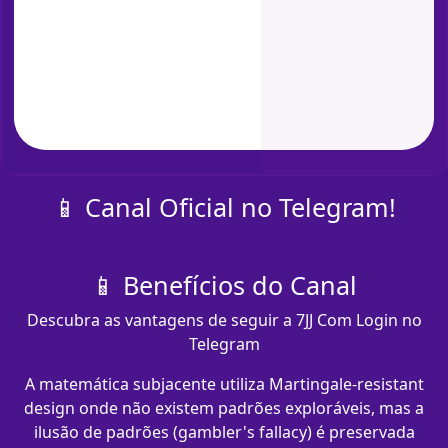
📱 Canal Oficial no Telegram!
📱 Benefícios do Canal
Descubra as vantagens de seguir a 7JJ Com Login no
Telegram
A matemática subjacente utiliza Martingale-resistant
design onde não existem padrões exploráveis, mas a
ilusão de padrões (gambler's fallacy) é preservada