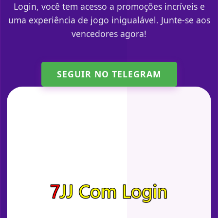
Login, você tem acesso a promoções incríveis e
uma experiência de jogo inigualável. Junte-se aos
vencedores agora!
SEGUIR NO TELEGRAM