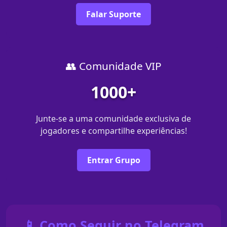
Falar Suporte
👥 Comunidade VIP
1000+
Junte-se a uma comunidade exclusiva de
jogadores e compartilhe experiências!
Entrar Grupo
📱 Como Seguir no Telegram