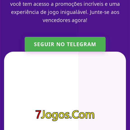
você tem acesso a promoções incríveis e uma
experiência de jogo inigualável. Junte-se aos
vencedores agora!
SEGUIR NO TELEGRAM