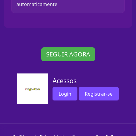
automaticamente
SEGUIR AGORA
Acessos
Login
Registrar-se