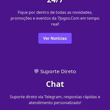
Fique por dentro de todas as novidades,
promoções e eventos da 7Jogos.Com em tempo
real!
Ver Notícias
💬 Suporte Direto
Chat
Suporte direto via Telegram, respostas rápidas e
atendimento personalizado!