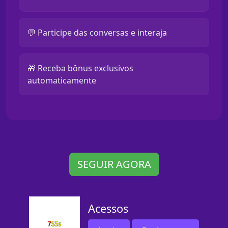
💬 Participe das conversas e interaja
🎁 Receba bônus exclusivos
automaticamente
SEGUIR AGORA
Acessos