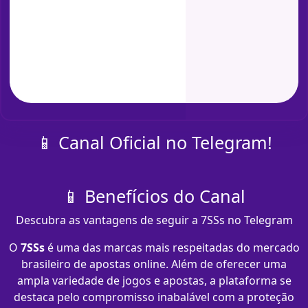
📱 Canal Oficial no Telegram!
📱 Benefícios do Canal
Descubra as vantagens de seguir a 7SSs no Telegram
O
7SSs
é uma das marcas mais respeitadas do mercado
brasileiro de apostas online. Além de oferecer uma
ampla variedade de jogos e apostas, a plataforma se
destaca pelo compromisso inabalável com a proteção