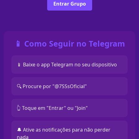
Entrar Grupo
📱 Como Seguir no Telegram
📱 Baixe o app Telegram no seu dispositivo
🔍 Procure por "@7SSsOficial"
👆 Toque em "Entrar" ou "Join"
🔔 Ative as notificações para não perder
nada