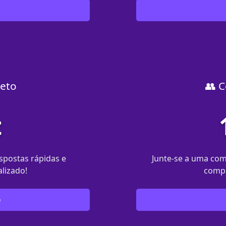
reto
👥 
t
espostas rápidas e
Junte-se a uma com
lizado!
compa
e