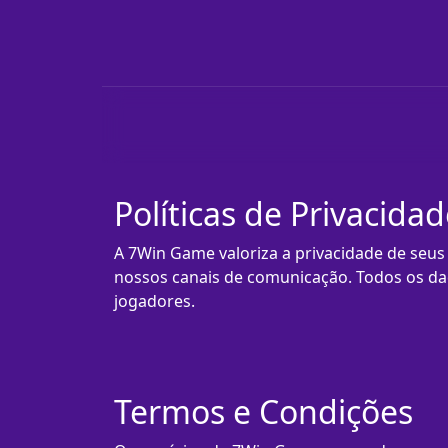
Políticas de Privacida
A 7Win Game valoriza a privacidade de seu
nossos canais de comunicação. Todos os dad
jogadores.
Termos e Condições