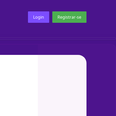
Login
Registrar-se