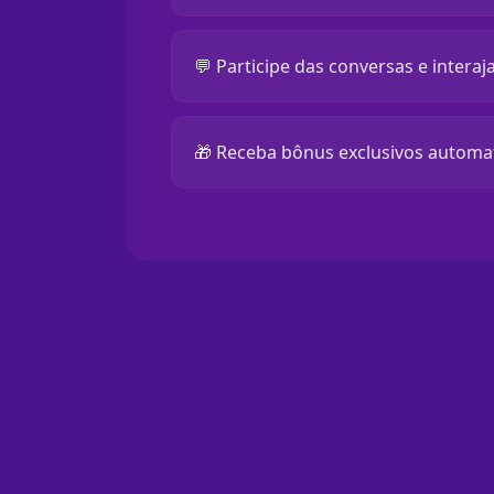
💬 Participe das conversas e interaj
🎁 Receba bônus exclusivos autom