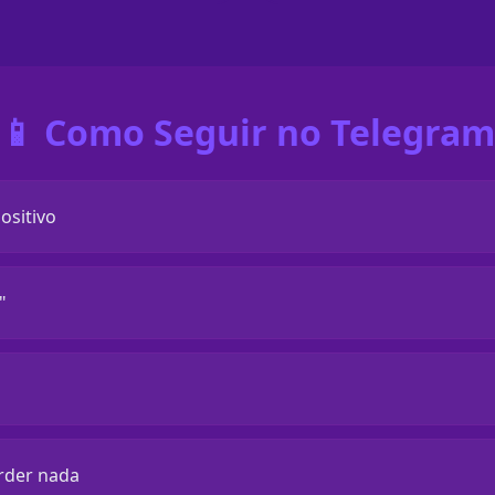
📱 Como Seguir no Telegram
ositivo
"
erder nada