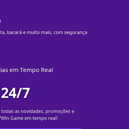
m
eta, bacará e muito mais, com segurança
cias em Tempo Real
24/7
e todas as novidades, promoções e
7Win Game em tempo real!