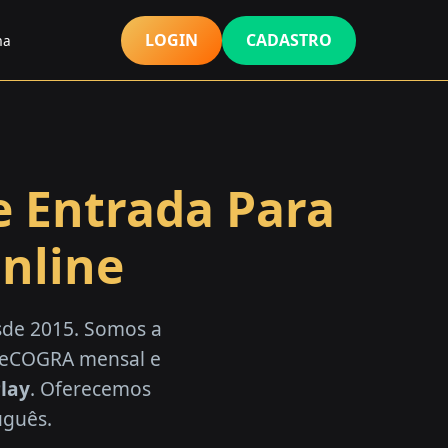
LOGIN
CADASTRO
ma
e Entrada Para
nline
sde 2015. Somos a
a eCOGRA mensal e
lay
. Oferecemos
uguês.