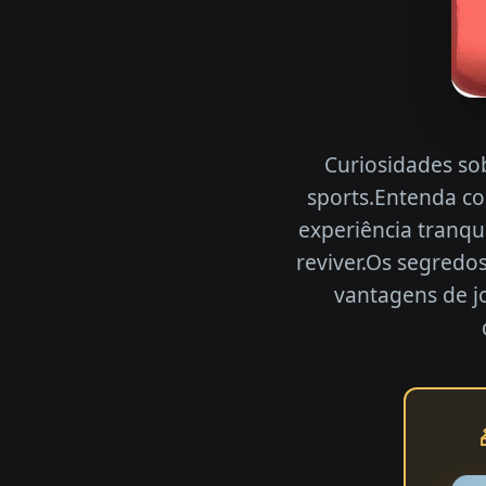
Curiosidades so
sports.Entenda c
experiência tranq
reviver.Os segredo
vantagens de jo