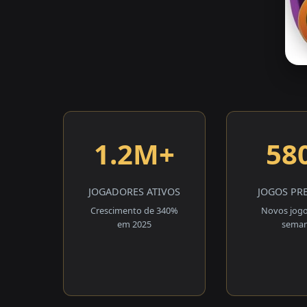
1.2M+
58
JOGADORES ATIVOS
JOGOS PR
Crescimento de 340%
Novos jogo
em 2025
sema